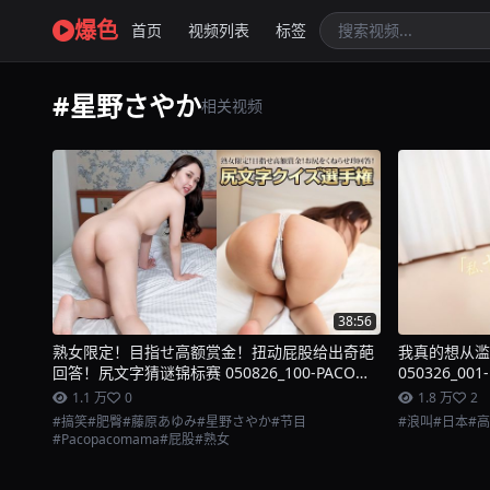
爆色
首页
视频列表
标签
#星野さやか
相关视频
38:56
熟女限定！目指せ高额赏金！扭动屁股给出奇葩
我真的想从滥
回答！尻文字猜谜锦标赛 050826_100-PACO
050326_00
Pacopacomama
1.1 万
0
1.8 万
2
#搞笑
#肥臀
#藤原あゆみ
#星野さやか
#节目
#浪叫
#日本
#
#Pacopacomama
#屁股
#熟女