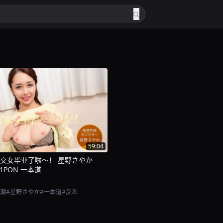
59:04
交女毕业了啦～！ 星野さやか
1-1PON 一本道
高潮
#星野さやか
#一本道
#反差