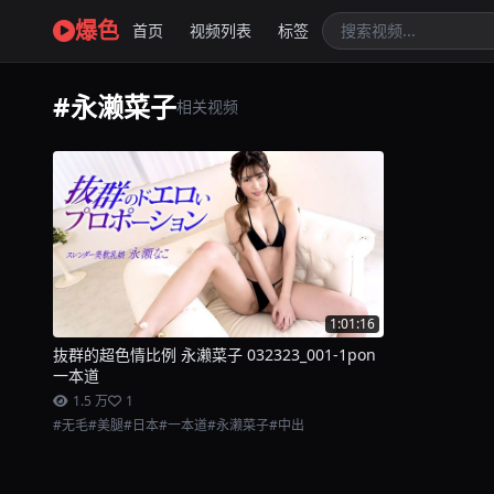
爆色
首页
视频列表
标签
#永濑菜子
相关视频
1:01:16
抜群的超色情比例 永濑菜子 032323_001-1pon
一本道
1.5 万
1
#无毛
#美腿
#日本
#一本道
#永濑菜子
#中出