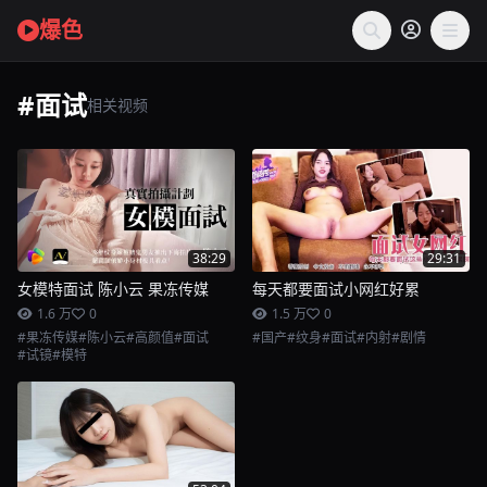
爆色
#面试
相关视频
38:29
29:31
女模特面试 陈小云 果冻传媒
每天都要面试小网红好累
1.6 万
0
1.5 万
0
#果冻传媒
#陈小云
#高颜值
#面试
#国产
#纹身
#面试
#内射
#剧情
#试镜
#模特